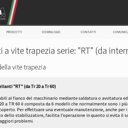
PRODOTTI
DOWNLOAD
CONTATTI
COMUNIC
ti a vite trapezia serie: "RT" (da inte
ella vite trapezia
ellanti "RT" (da Tr 20 a Tr 60)
abili al fianco del macchinario mediante saldatura o avvitatura e
20 a TR 60 è composta da 6 modelli che normalmente sono i più u
operto. Per effettuare una eventuale manutenzione, anche per i m
o dello stabilizzatore, facilita l’operazione in quanto si evita i
ggiori problemi.