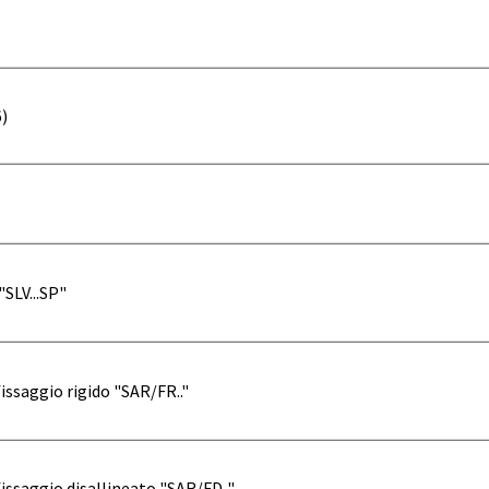
)
SLV...SP"
ssaggio rigido "SAR/FR.."
ssaggio disallineato "SAR/FD.."