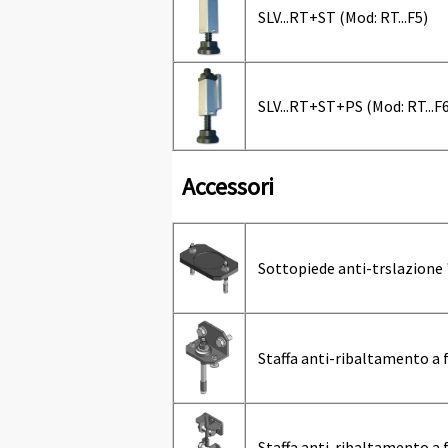
SLV...RT+ST (Mod: RT...F5)
SLV...RT+ST+PS (Mod: RT...F6
Accessori
Sottopiede anti-trslazione "
Staffa anti-ribaltamento a fi
Staffa anti-ribaltamento a fi