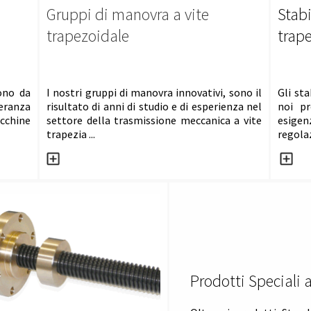
Gruppi di manovra
a vite
Stabi
trapezoidale
trap
ono da
I nostri gruppi di manovra innovativi, sono il
Gli sta
leranza
risultato di anni di studio e di esperienza nel
noi pr
cchine
settore della trasmissione meccanica a vite
esig
trapezia ...
regolaz
Prodotti Speciali a