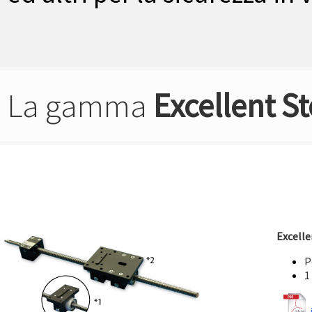
La gamma
Excellent St
Excelle
P
1