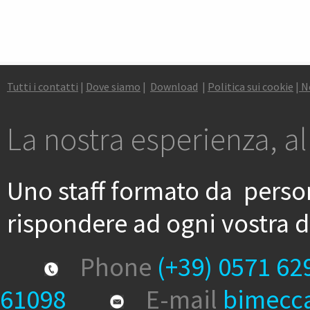
Tutti i contatti
|
Dove siamo
|
Download
|
P
olitica sui cookie
|
N
La nostra esperienza, al
Uno staff formato da person
rispondere ad ogni vostra
Phone
(+39) 0571 62
61098
E-mail
bimecc