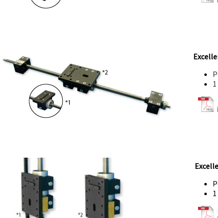
Excelle
P
1
Excell
P
1