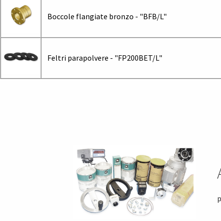
Boccole flangiate bronzo - "BFB/L"
Feltri parapolvere - "FP200BET/L"
p